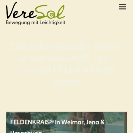
Das Lebenswandel-Atelier
ist seit dem 01.07. das
VereSol FELDENKRAIS
Studio